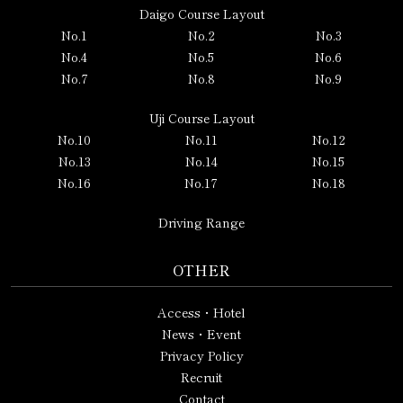
Daigo Course Layout
No.1
No.2
No.3
No.4
No.5
No.6
No.7
No.8
No.9
Uji Course Layout
No.10
No.11
No.12
No.13
No.14
No.15
No.16
No.17
No.18
Driving Range
OTHER
Access・Hotel
News・Event
Privacy Policy
Recruit
Contact