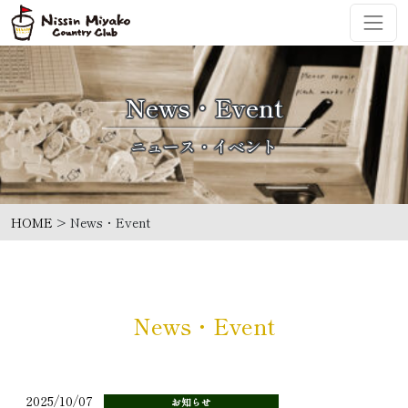
コンテンツへスキップ
メインナビゲーション
News・Event
HOME
>
News・Event
News・Event
2025/10/07
お知らせ