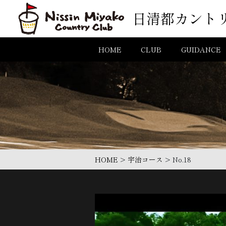
コンテンツへスキップ
日清都カント
メインナビゲーション
HOME
CLUB
GUIDANCE
HOME
>
宇治コース
>
No.18