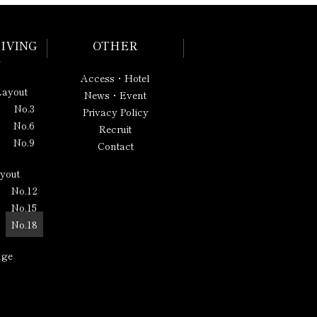
IVING
OTHER
E
Access・Hotel
Layout
News・Event
No.3
Privacy Policy
No.6
Recruit
No.9
Contact
ayout
No.12
No.15
No.18
nge