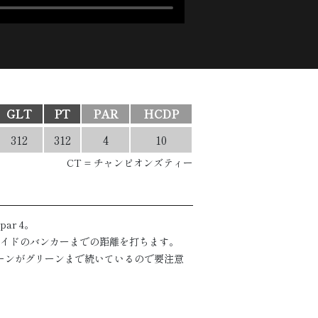
GLT
PT
PAR
HCDP
312
312
4
10
CT = チャンピオンズティー
r 4。
イドのバンカーまでの距離を打ちます。
ーンがグリーンまで続いているので要注意