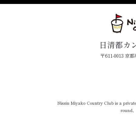
日清都カ
〒611-0013
Nissin Miyako Country Club is a priva
round、o