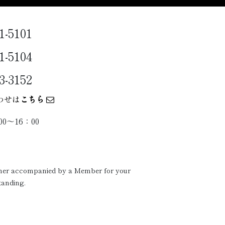
1-5101
1-5104
3-3152
わせは
こちら
0〜16：00
ither accompanied by a Member for your
tanding.