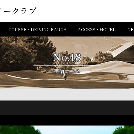
リークラブ
COURSE・DRIVING RANGE
ACCESS・HOTEL
NE
No.18