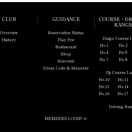
CLUB
GUIDANCE
COURSE・DR
RANG
Overview
Reservation Status
Daigo Course 
History
Play Fee
No.1
No.2
Restaurant
No.4
No.5
Shop
No.7
No.8
Souvenir
Dress Code & Manners
Uji Course L
No.10
No.11
No.13
No.14
No.16
No.17
Driving Ra
MEMBERS LOGIN ≫