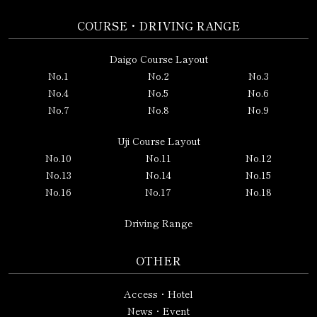
COURSE・DRIVING RANGE
Daigo Course Layout
No.1
No.2
No.3
No.4
No.5
No.6
No.7
No.8
No.9
Uji Course Layout
No.10
No.11
No.12
No.13
No.14
No.15
No.16
No.17
No.18
Driving Range
OTHER
Access・Hotel
News・Event