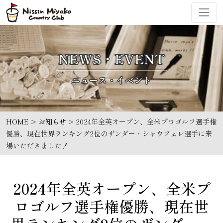
コンテンツへスキップ
メインナビゲーション
NEWS・EVENT
HOME
>
お知らせ
>
2024年全英オープン、全米プロゴルフ選手権
優勝、現在世界ランキング2位のザンダー・シャウフェレ選手に来
場いただきました！
2024年全英オープン、全米プ
ロゴルフ選手権優勝、現在世