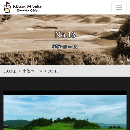
コンテンツへスキップ
メインナビゲーション
No.13
HOME
>
宇治コース
>
No.13