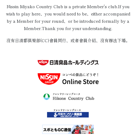
Nissin Miyako Country Club is a private Member's club.If you
wish to play here、you would need to be、either accompanied
by a Member for your round、or be introduced formally by a
Member.Thank you for your understanding.
沒有日清都俱樂部(CC)會員同行、或者會員介紹、沒有辦法下場。