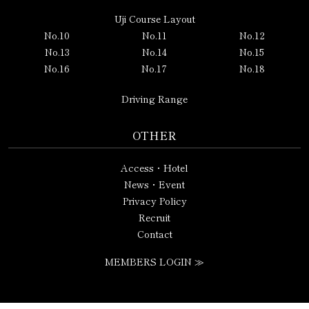
Uji Course Layout
No.10
No.11
No.12
No.13
No.14
No.15
No.16
No.17
No.18
Driving Range
OTHER
Access・Hotel
News・Event
Privacy Policy
Recruit
Contact
MEMBERS LOGIN ≫