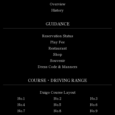
Overview
History
GUIDANCE
Reservation Status
Play Fee
Restaurant
Shop
Souvenir
Dress Code & Manners
COURSE・DRIVING RANGE
Daigo Course Layout
No.1
No.2
No.3
No.4
No.5
No.6
No.7
No.8
No.9