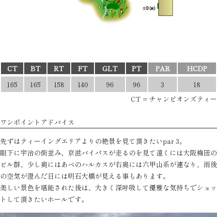
CT
BT
RT
FT
GLT
PT
PAR
HCDP
165
165
158
140
96
96
3
18
CT = チャンピオンズティー
ワンポイントアドバイス
先ずはティーイングエリアよりの絶景を見て頂きたいpar 3。
眼下に宇治の街並み、京滋バイパスが走るのを見て遠くには大阪梅田の
ビル群、少し奥にはあべのハルカスが右奥には六甲山系が連なり、雨後
の空気が澄んだ日には明石大橋が見える事もあります。
美しい景色を堪能された後は、大きく深呼吸して優雅な気持ちでショッ
トして頂きたいホールです。