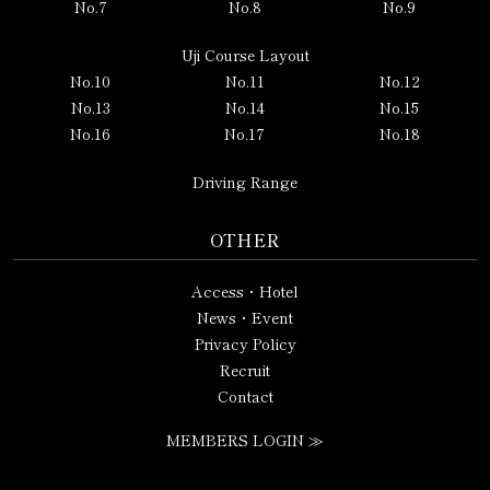
No.7
No.8
No.9
Uji Course Layout
No.10
No.11
No.12
No.13
No.14
No.15
No.16
No.17
No.18
Driving Range
OTHER
Access・Hotel
News・Event
Privacy Policy
Recruit
Contact
MEMBERS LOGIN ≫