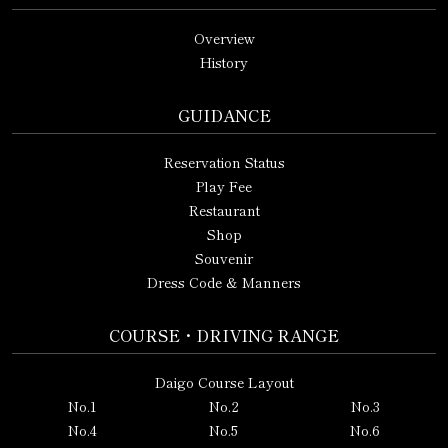
Overview
History
GUIDANCE
Reservation Status
Play Fee
Restaurant
Shop
Souvenir
Dress Code & Manners
COURSE・DRIVING RANGE
Daigo Course Layout
No.1
No.2
No.3
No.4
No.5
No.6