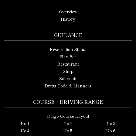
Overview
History
GUIDANCE
Reservation Status
Play Fee
Restaurant
Shop
Souvenir
Dress Code & Manners
COURSE・DRIVING RANGE
Daigo Course Layout
No.1
No.2
No.3
No.4
No.5
No.6