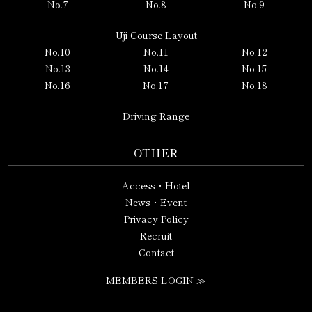
No.7
No.8
No.9
Uji Course Layout
No.10
No.11
No.12
No.13
No.14
No.15
No.16
No.17
No.18
Driving Range
OTHER
Access・Hotel
News・Event
Privacy Policy
Recruit
Contact
MEMBERS LOGIN ≫