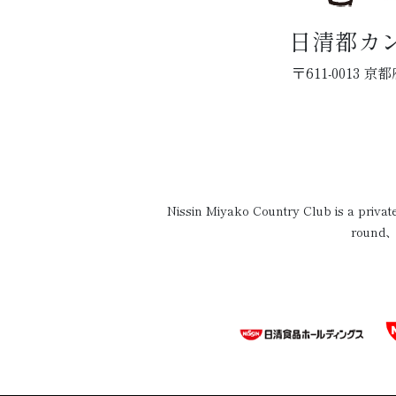
日清都カ
〒611-0013
Nissin Miyako Country Club is a priva
round、o