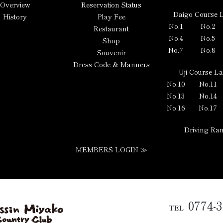
Overview
Reservation Status
Daigo Course 
History
Play Fee
No.1
No.2
Restaurant
No.4
No.5
Shop
No.7
No.8
Souvenir
Dress Code & Manners
Uji Course L
No.10
No.11
No.13
No.14
No.16
No.17
Driving Ra
MEMBERS LOGIN ≫
0774-3
TEL