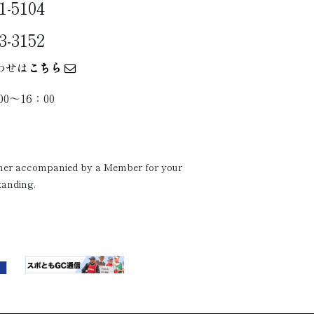
1-5104
3-3152
わせは
こちら
0〜16：00
ither accompanied by a Member for your
tanding.