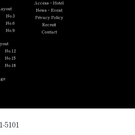
Access・Hotel
Layout
News・Event
No.3
Privacy Policy
No.6
Recruit
No.9
Contact
ayout
No.12
No.15
No.18
nge
1-5101