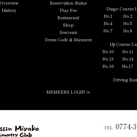
Overview
Reservation Status
Daigo Course 
History
Play Fee
No.1
No.2
Restaurant
No.4
No.5
Shop
No.7
No.8
Souvenir
Dress Code & Manners
Uji Course L
No.10
No.11
No.13
No.14
No.16
No.17
Driving Ra
MEMBERS LOGIN ≫
0774-3
TEL