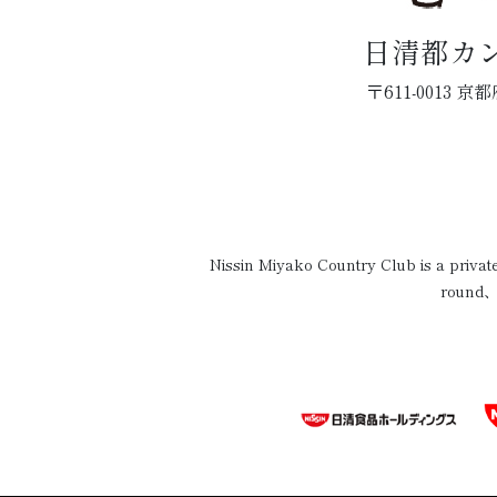
日清都カ
〒611-0013
Nissin Miyako Country Club is a priva
round、o