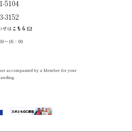
1-5104
3-3152
わせは
こちら
0〜16：00
ither accompanied by a Member for your
tanding.