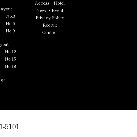
Access・Hotel
Layout
News・Event
No.3
Privacy Policy
No.6
Recruit
No.9
Contact
ayout
No.12
No.15
No.18
nge
1-5101