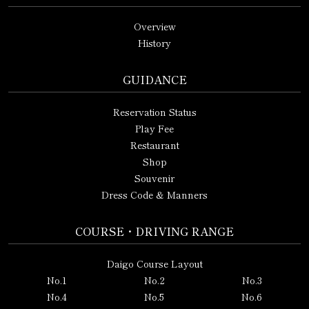
Overview
History
GUIDANCE
Reservation Status
Play Fee
Restaurant
Shop
Souvenir
Dress Code & Manners
COURSE・DRIVING RANGE
Daigo Course Layout
No.1
No.2
No.3
No.4
No.5
No.6