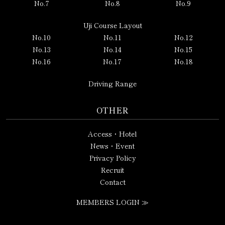
No.7
No.8
No.9
Uji Course Layout
No.10
No.11
No.12
No.13
No.14
No.15
No.16
No.17
No.18
Driving Range
OTHER
Access・Hotel
News・Event
Privacy Policy
Recruit
Contact
MEMBERS LOGIN ≫