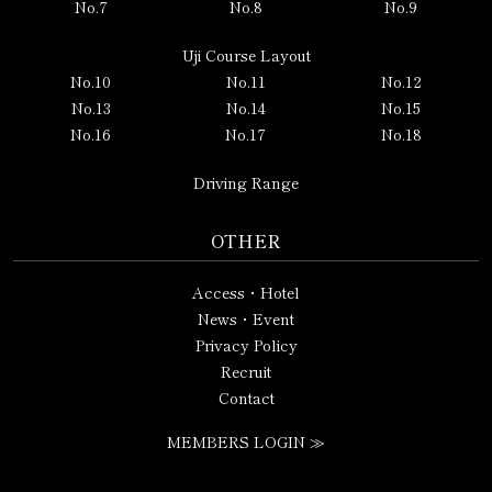
No.7
No.8
No.9
Uji Course Layout
No.10
No.11
No.12
No.13
No.14
No.15
No.16
No.17
No.18
Driving Range
OTHER
Access・Hotel
News・Event
Privacy Policy
Recruit
Contact
MEMBERS LOGIN ≫