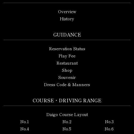
Overview
History
GUIDANCE
Reservation Status
Play Fee
Restaurant
Shop
Souvenir
Dress Code & Manners
COURSE・DRIVING RANGE
Daigo Course Layout
No.1
No.2
No.3
No.4
No.5
No.6