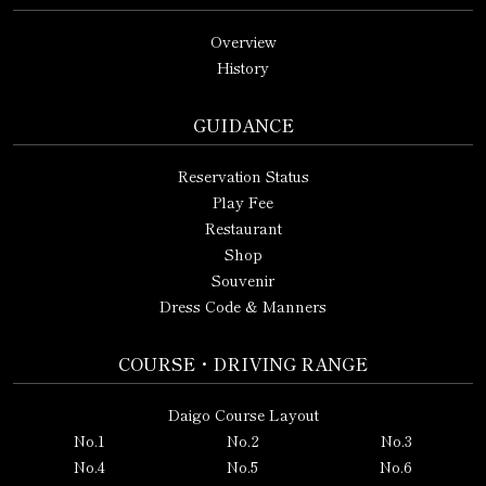
Overview
History
GUIDANCE
Reservation Status
Play Fee
Restaurant
Shop
Souvenir
Dress Code & Manners
COURSE・DRIVING RANGE
Daigo Course Layout
No.1
No.2
No.3
No.4
No.5
No.6