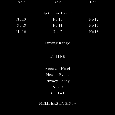
No.7
No.8
No.9
Uji Course Layout
No.10
No.11
No.12
No.13
No.14
No.15
No.16
No.17
No.18
Driving Range
OTHER
Access・Hotel
News・Event
Privacy Policy
Recruit
Contact
MEMBERS LOGIN ≫