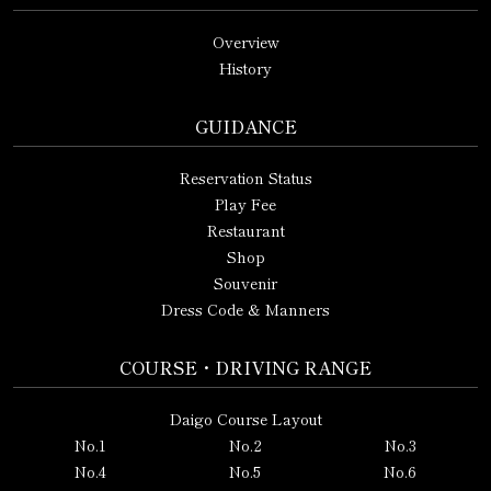
Overview
History
GUIDANCE
Reservation Status
Play Fee
Restaurant
Shop
Souvenir
Dress Code & Manners
COURSE・DRIVING RANGE
Daigo Course Layout
No.1
No.2
No.3
No.4
No.5
No.6