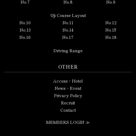
No.7
No.8
No.9
Uji Course Layout
No.10
No.11
No.12
No.13
No.14
No.15
No.16
No.17
No.18
Driving Range
OTHER
Access・Hotel
News・Event
Privacy Policy
Recruit
Contact
MEMBERS LOGIN ≫