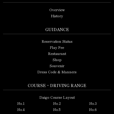
Overview
History
GUIDANCE
Reservation Status
Play Fee
Restaurant
Shop
Souvenir
Dress Code & Manners
COURSE・DRIVING RANGE
Daigo Course Layout
No.1
No.2
No.3
No.4
No.5
No.6