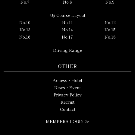
No.7
No.8
No.9
Uji Course Layout
No.10
No.11
No.12
No.13
No.14
No.15
No.16
No.17
No.18
Driving Range
OTHER
Access・Hotel
News・Event
Privacy Policy
Recruit
Contact
MEMBERS LOGIN ≫