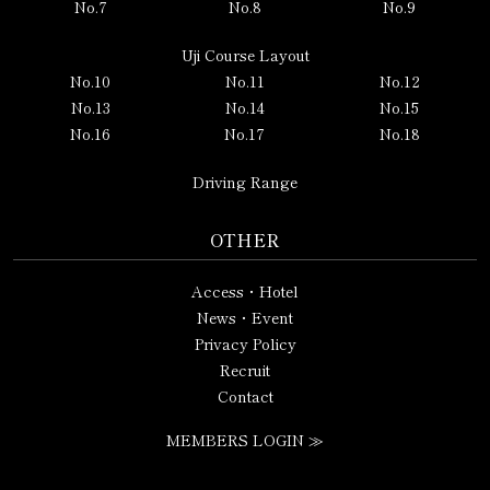
No.7
No.8
No.9
Uji Course Layout
No.10
No.11
No.12
No.13
No.14
No.15
No.16
No.17
No.18
Driving Range
OTHER
Access・Hotel
News・Event
Privacy Policy
Recruit
Contact
MEMBERS LOGIN ≫