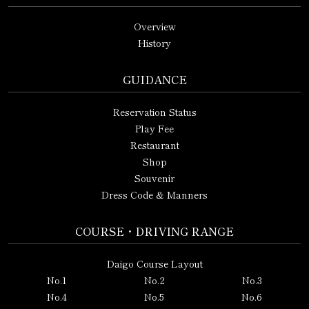
Overview
History
GUIDANCE
Reservation Status
Play Fee
Restaurant
Shop
Souvenir
Dress Code & Manners
COURSE・DRIVING RANGE
Daigo Course Layout
No.1
No.2
No.3
No.4
No.5
No.6