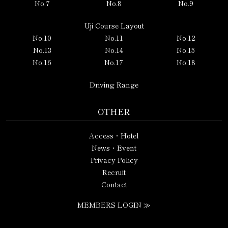
No.7
No.8
No.9
Uji Course Layout
No.10
No.11
No.12
No.13
No.14
No.15
No.16
No.17
No.18
Driving Range
OTHER
Access・Hotel
News・Event
Privacy Policy
Recruit
Contact
MEMBERS LOGIN ≫