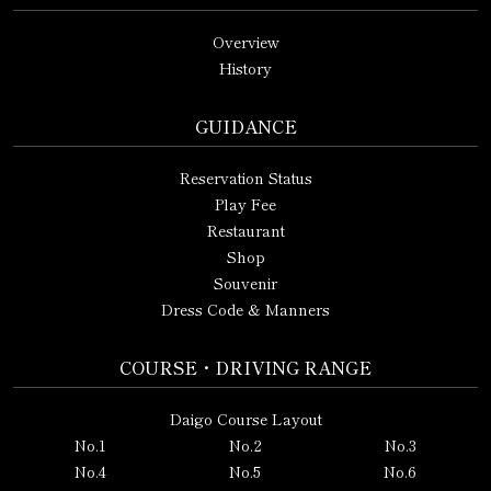
Overview
History
GUIDANCE
Reservation Status
Play Fee
Restaurant
Shop
Souvenir
Dress Code & Manners
COURSE・DRIVING RANGE
Daigo Course Layout
No.1
No.2
No.3
No.4
No.5
No.6