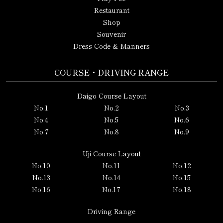
Restaurant
Shop
Souvenir
Dress Code & Manners
COURSE・DRIVING RANGE
Daigo Course Layout
No.1
No.2
No.3
No.4
No.5
No.6
No.7
No.8
No.9
Uji Course Layout
No.10
No.11
No.12
No.13
No.14
No.15
No.16
No.17
No.18
Driving Range