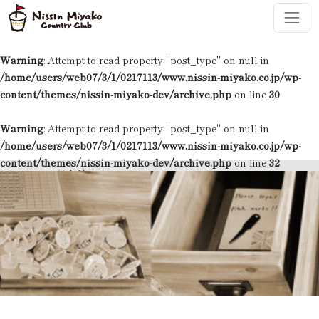
コンテンツへスキップ
メインナビゲーション
Warning
: Attempt to read property "post_type" on null in
/home/users/web07/3/1/0217113/www.nissin-miyako.co.jp/wp-
content/themes/nissin-miyako-dev/archive.php
on line
30
Warning
: Attempt to read property "post_type" on null in
/home/users/web07/3/1/0217113/www.nissin-miyako.co.jp/wp-
content/themes/nissin-miyako-dev/archive.php
on line
32
HOME
>
ガイダンス
画像グループ:
ガイダンス